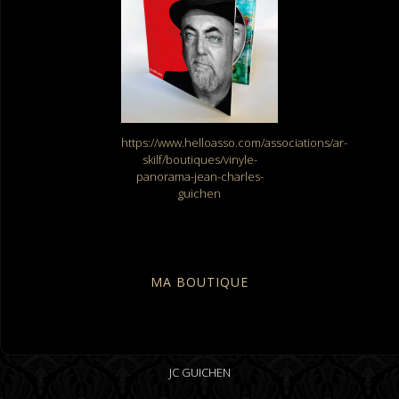
https://www.helloasso.com/associations/ar-
skilf/boutiques/vinyle-
panorama-jean-charles-
guichen
MA BOUTIQUE
JC GUICHEN