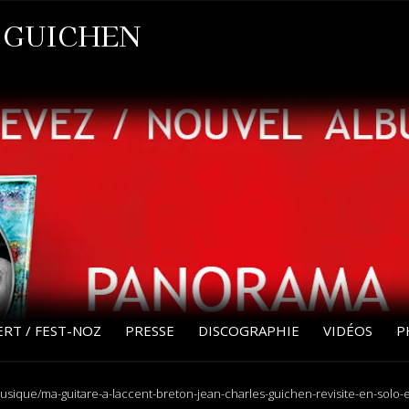
 GUICHEN
RT / FEST-NOZ
PRESSE
DISCOGRAPHIE
VIDÉOS
P
/musique/ma-guitare-a-laccent-breton-jean-charles-guichen-revisite-en-solo-